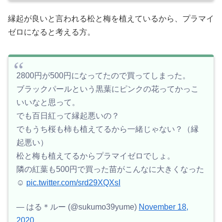
縁起が良いと言われる松と梅を植えているから、プラマイ
ゼロになると考える方。
2800円が500円になってたので買ってしまった。
ブラックパールという黒葉にピンクの花ってかっこ
いいなと思って。
でも百日紅って縁起悪いの？
でもうち桜も柿も植えてるから一緒じゃない？（縁
起悪い）
松と梅も植えてるからプラマイゼロでしょ。
隣の紅葉も500円で買った苗がこんなに大きくなった
☺️
pic.twitter.com/srd29XQXsI
— はる＊ルー (@sukumo39yume)
November 18,
2020