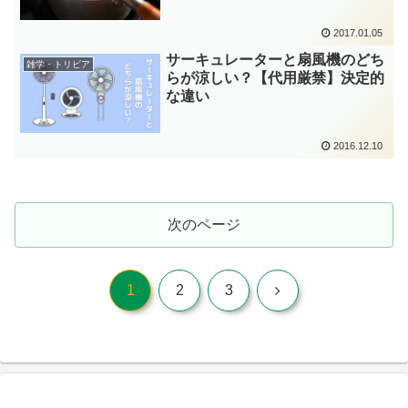
2017.01.05
サーキュレーターと扇風機のどち
雑学・トリビア
らが涼しい？【代用厳禁】決定的
な違い
2016.12.10
次のページ
次
1
2
3
へ