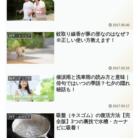
2017.05.06
蚊取り線香が豚の形なのはなぜ？
雑学・トリビア
※正しい使い方教えます！
2017.03.23
催涙雨と洗車雨の読み方と意味｜
雑学・トリビア
俳句ではいつの季語？七夕の隠れ
秘話も！
2017.03.17
吸盤（キスゴム）の復活方法【完
雑学・トリビア
全版】3つの裏技で水槽・カーナ
ビに吸着！