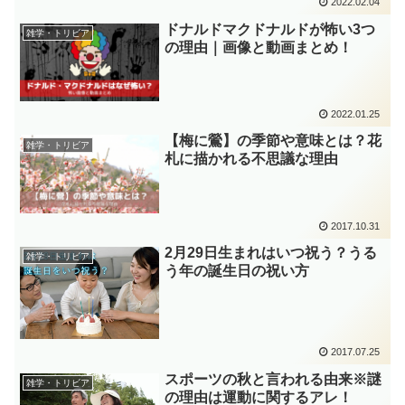
2022.02.04
ドナルドマクドナルドが怖い3つ
雑学・トリビア
の理由｜画像と動画まとめ！
2022.01.25
【梅に鶯】の季節や意味とは？花
雑学・トリビア
札に描かれる不思議な理由
2017.10.31
2月29日生まれはいつ祝う？うる
雑学・トリビア
う年の誕生日の祝い方
2017.07.25
スポーツの秋と言われる由来※謎
雑学・トリビア
の理由は運動に関するアレ！