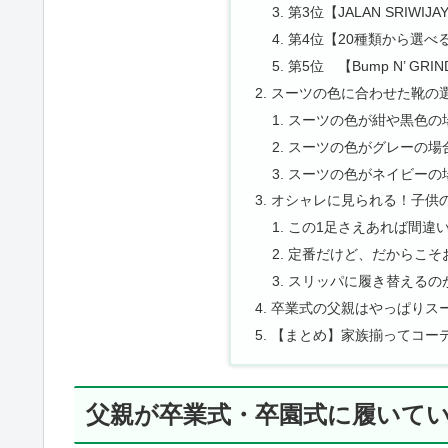
第3位【JALAN SRIW
第4位【20種類から選べ
第5位 【Bump N’ G
スーツの色に合わせた靴の
スーツの色が紺や黒色の
スーツの色がグレーの場
スーツの色がネイビーの
オシャレに見られる！子供
この1足さえあれば間違
定番だけど、だからこそ
スリッパに履き替えるの
卒業式の父親はやっぱりス
【まとめ】家族揃ってコー
父親が卒業式・卒園式に履いて