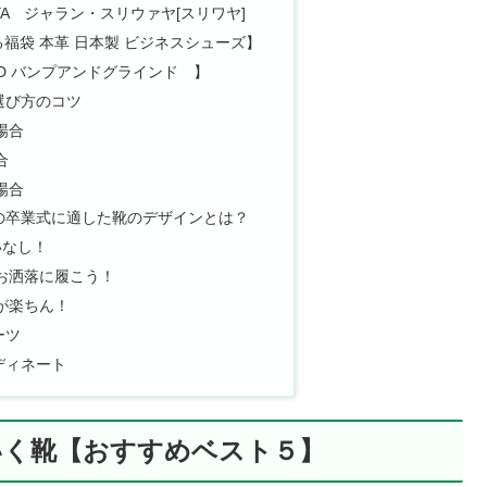
IJAYA ジャラン・スリウァヤ[スリワヤ]
る福袋 本革 日本製 ビジネスシューズ】
RIND バンプアンドグラインド 】
選び方のコツ
場合
合
場合
の卒業式に適した靴のデザインとは？
いなし！
お洒落に履こう！
が楽ちん！
ーツ
ディネート
いく靴【おすすめベスト５】