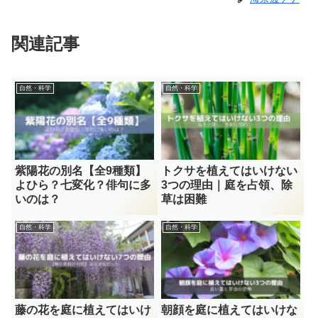
関連記事
自然・科学
自然・科学
紫陽花の別名【全9種類】
トクサを植えてはいけない
よひら？七変化？俳句に多
3つの理由｜庭を占領、除
いのは？
草は困難
自然・科学
自然・科学
藤の花を庭に植えてはいけ
朝顔を庭に植えてはいけな