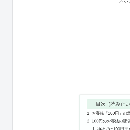
スポ
目次（読みた
お賽銭「100円」の
100円のお賽銭の硬
神社では100円玉