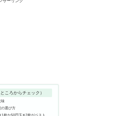
ンサーリンク
いところからチェック）
意味
貨の選び方
✕1枚か50円玉✕2枚がベスト