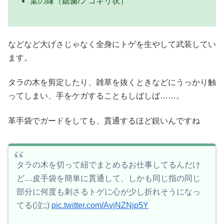
葉の縁（鋸歯/ノコギリ状）
などなど大げさじゃなく全身にトゲを生やして武装してい
ます。
タラの木を剪定したり、雑草を抜くときなどにうっかり触
ってしまい、手をケガすることもしばしば……。
革手袋でガードをしても、貫通するほど鋭いんですね
タラの木を切って紐でまとめるお仕事してるんだけ
ど…皮手袋を簡単に貫通して、しかも同じ指の同じ
部分に何度も刺さるトゲに心が少し折れそうになっ
てる(泣;;)
pic.twitter.com/AvjNZNjp5Y