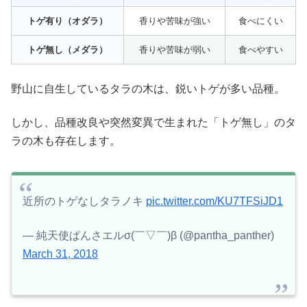
トゲ有り（オダラ）
香りや苦味が強い
食べにくい
トゲ無し（メダラ）
香りや苦味が弱い
食べやすい
野山に自生しているタラの木は、鋭いトゲが多い品種。
しかし、品種改良や突然変異で生まれた「トゲ無し」のタ
ラの木も存在します。
近所のトゲなしタラノキ
pic.twitter.com/KU7TFSiJD1
— 純天使ぱんさエルσ(￣▽￣)β (@pantha_panther)
March 31, 2018