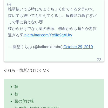
雑草抜いてる時にちょくちょく出てくるタラの木。
抜いても抜いても生えてくるし、殺傷能力高すぎだ
しで手に負えない😇
枝からだけでなく葉の表面、側面からも棘とか悪質
過ぎる🤦
pic.twitter.com/Yx9lq9qAUw
— 開墾くらぶ (@kaikonkurabu)
October 29, 2019
それも一箇所だけじゃなく
幹
枝
葉の付け根