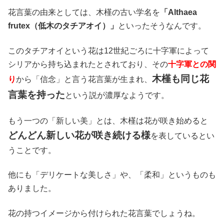
花言葉の由来としては、木槿の古い学名を
「Althaea
frutex（低木のタチアオイ）」
といったそうなんです。
このタチアオイという花は12世紀ごろに十字軍によって
シリアから持ち込まれたとされており、その
十字軍との関
木槿も同じ花
り
から「信念」と言う花言葉が生まれ、
言葉を持った
という説が濃厚なようです。
もう一つの「新しい美」とは、木槿は花が咲き始めると
どんどん新しい花が咲き続ける様
を表しているとい
うことです。
他にも「デリケートな美しさ」や、「柔和」というものも
ありました。
花の持つイメージから付けられた花言葉でしょうね。