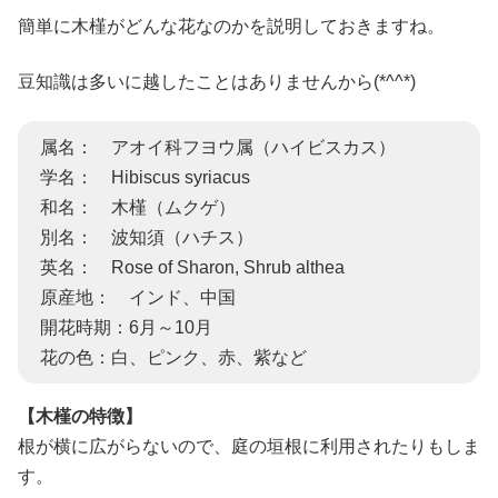
簡単に木槿がどんな花なのかを説明しておきますね。
豆知識は多いに越したことはありませんから(*^^*)
属名： アオイ科フヨウ属（ハイビスカス）
学名： Hibiscus syriacus
和名： 木槿（ムクゲ）
別名： 波知須（ハチス）
英名： Rose of Sharon, Shrub althea
原産地： インド、中国
開花時期：6月～10月
花の色：白、ピンク、赤、紫など
【木槿の特徴】
根が横に広がらないので、庭の垣根に利用されたりもしま
す。