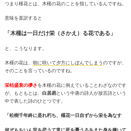
つまり槿花とは、木槿の花のことを指しているんですね。
意味を直訳すると
「木槿は一日だけ栄（さかえ）る花である」
と、こうなります。
木槿の花は、
朝に咲いて夕方にしぼんでしまう
のですが、
そのことを言っているのですね。
栄枯盛衰の儚さ
を木槿の花に例えていることわざなのです
が、もともとは、
白居易
という中唐の詩人が放言詩という
中で表した詩のひとつです。
「松樹千年終に是れ朽ち、槿花一日自ずから栄を為なす
何ぞもちいん世を恋うて常に死を憂うるをまた身を嫌いて