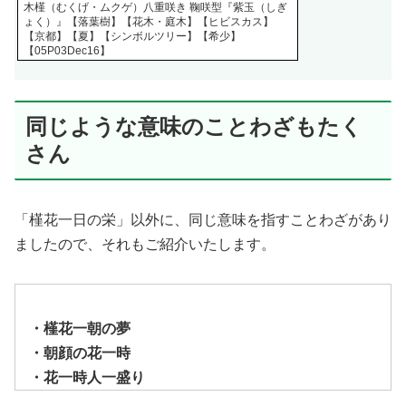
木槿（むくげ・ムクゲ）八重咲き 鞠咲型『紫玉（しぎ
ょく）』【落葉樹】【花木・庭木】【ヒビスカス】
【京都】【夏】【シンボルツリー】【希少】
【05P03Dec16】
同じような意味のことわざもたく
さん
「槿花一日の栄」以外に、同じ意味を指すことわざがあり
ましたので、それもご紹介いたします。
・槿花一朝の夢
・朝顔の花一時
・花一時人一盛り