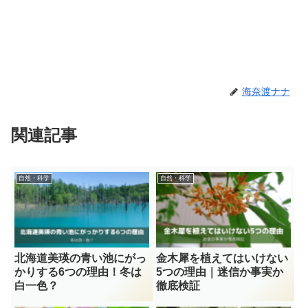
海奈渡ナナ
関連記事
自然・科学
自然・科学
北海道美瑛の青い池にがっ
金木犀を植えてはいけない
かりする6つの理由！冬は
5つの理由｜迷信か事実か
白一色？
徹底検証