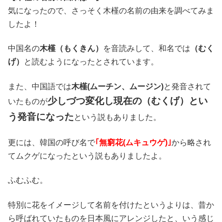
気になったので、さっそく木槿の名前の由来を調べてみま
したよ！
中国名の
木槿（もくきん）
を音読みして、和名では
（むく
げ）
と読むようになったとされています。
また、中国語では
木槿(ムーチン、ムージン)
と発音されて
少しづつ変化し現在の（むくげ）とい
いたものが
う発音になった
という説もありました。
更には、韓国の呼び名で
｢無窮花(ムキュウゲ)｣
から略され
てムクゲになったという説もありましたよ。
ふむふむ。
特別に花をイメージして名前を付けたというよりは、昔か
ら呼ばれていたものを
日本風にアレンジした
と、いう感じ