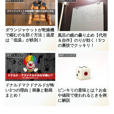
雑学・トリビア
雑学・トリビア
ダウンジャケットが乾燥機
で縮むのを防ぐ方法｜温度
風呂の鏡の曇り止め【代用
は「低温」が鉄則！
＆自作】のりが効く！5つ
の裏技でクッキリ！
雑学・トリビア
雑学・トリビア
ドナルドマクドナルドが怖
い3つの理由｜画像と動画
ピンキリの意味とは？お金
まとめ！
や値段で使われるときを例
に解説